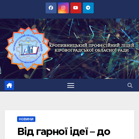
Перейти
до
вмісту
НОВИНИ
Від гарної ідеї – до