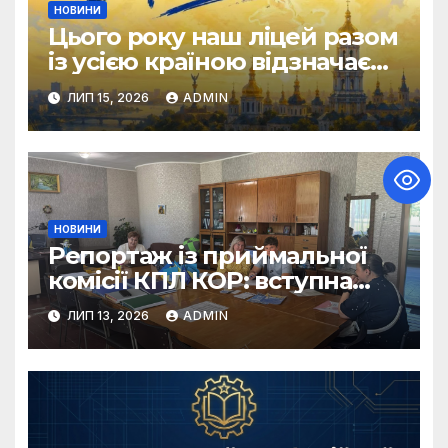
НОВИНИ
Цього року наш ліцей разом
із усією країною відзначає
День Державності України!
ЛИП 15, 2026
ADMIN
НОВИНИ
Репортаж із приймальної
комісії КПЛ КОР: вступна
кампанія 2026 у самому
ЛИП 13, 2026
ADMIN
розпалі!