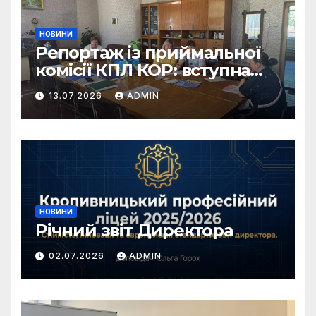
НОВИНИ
Репортаж із приймальної
комісії КПЛ КОР: вступна
кампанія 2026 у самому
13.07.2026
ADMIN
розпалі!
НОВИНИ
Річний звіт Директора
02.07.2026
ADMIN