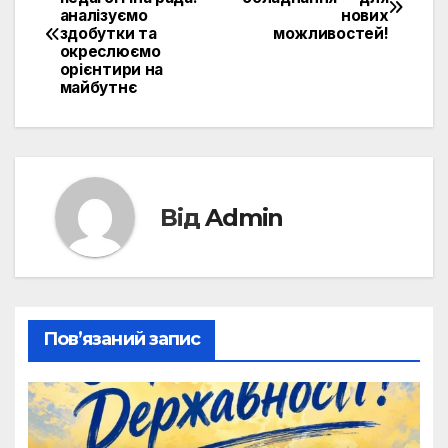
аналізуємо
нових
записів
здобутки та
можливостей!
окреслюємо
орієнтири на
майбутнє
Від
Admin
Пов’язаний запис