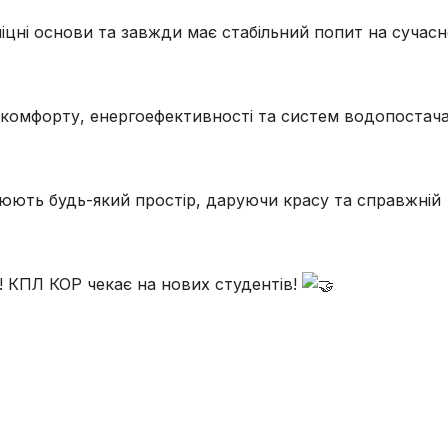
іцні основи та завжди має стабільний попит на сучас
ії комфорту, енергоефективності та систем водопостач
юють будь-який простір, даруючи красу та справжній
! КПЛ КОР чекає на нових студентів!