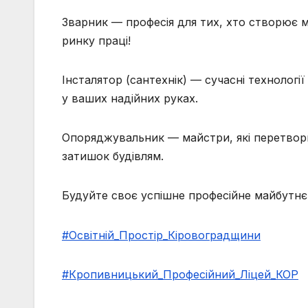
Зварник — професія для тих, хто створює м
ринку праці!
Інсталятор (сантехнік) — сучасні технолог
у ваших надійних руках.
Опоряджувальник — майстри, які перетвор
затишок будівлям.
Будуйте своє успішне професійне майбутнє
#Освітній_Простір_Кіровоградщини
#Кропивницький_Професійний_Ліцей_КОР