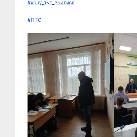
#хочу_тут_вчитися
#ПТО