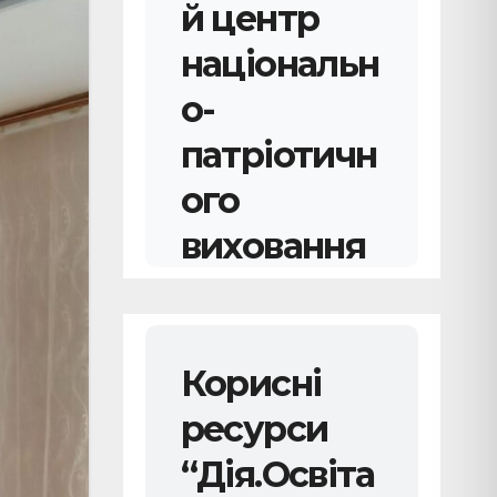
й центр
національн
о-
патріотичн
ого
виховання
YouTube канал
УДЦНПВ
Корисні
Про нас
ресурси
говорять
“Дія.Освіта