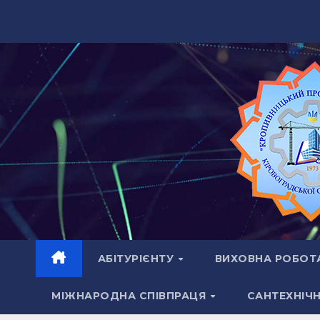
Перейти
до
вмісту
АБІТУРІЄНТУ
ВИХОВНА РОБОТ
МІЖНАРОДНА СПІВПРАЦЯ
САНТЕХНІЧ