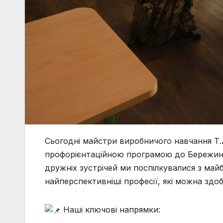
Сьогодні майстри виробничого навчання Т.А
профорієнтаційною програмою до Бережинськ
дружніх зустрічей ми поспілкувалися з май
найперспективніші професії, які можна здо
Наші ключові напрямки: