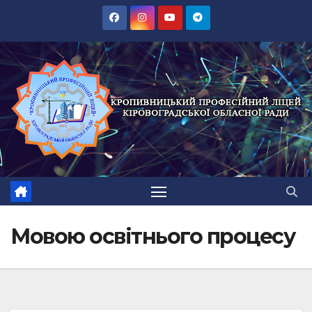
Перейти
до
вмісту
Мовою освітнього процесу