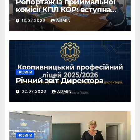
Репортаж із приймальної
комісії КПЛ КОР: вступна
кампанія 2026 у самому
13.07.2026
ADMIN
розпалі!
НОВИНИ
Річний звіт Директора
02.07.2026
ADMIN
НОВИНИ