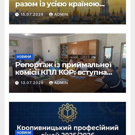
разом із усією країною
відзначає День
15.07.2026
ADMIN
Державності України!
НОВИНИ
Репортаж із приймальної
комісії КПЛ КОР: вступна
кампанія 2026 у самому
13.07.2026
ADMIN
розпалі!
НОВИНИ