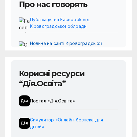
Про нас говорять
Публікація на Facebook від
Кіровоградської облради
Новина на сайті Кіровоградської
обласної ради
VII конференція «Інновації в
Корисні ресурси
сантехнічній освіті»
“Дія.Освіта”
Успіх українських здобувачів на
конкурсі зварників Gold Cup Linde 2025
Портал «Дія.Освіта»
Підтримка дівчат у будівельних
Симулятор «Онлайн-безпека для
професіях та тренінг для кар’єрних
дітей»
консультантів