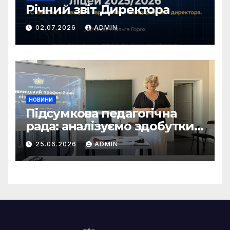
Річний звіт Директора
02.07.2026
ADMIN
НОВИНИ
Підсумкова педагогічна
рада: аналізуємо здобутки
та окреслюємо орієнтири
25.06.2026
ADMIN
на майбутнє