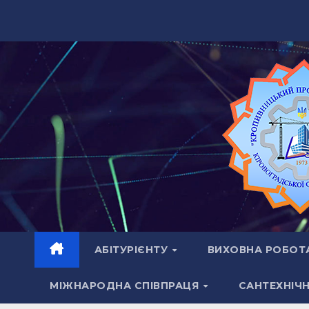
Перейти
до
вмісту
АБІТУРІЄНТУ
ВИХОВНА РОБОТ
МІЖНАРОДНА СПІВПРАЦЯ
САНТЕХНІЧ