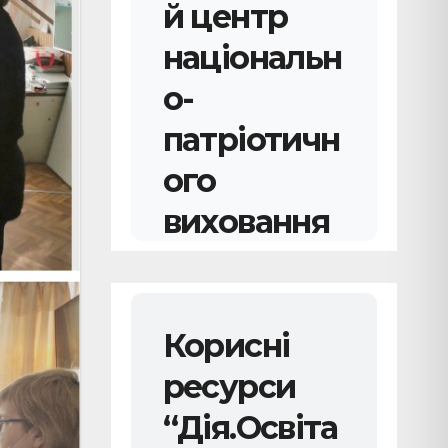
й центр
національн
о-
патріотичн
ого
виховання
YouTube канал
УДЦНПВ
Корисні
Про нас
ресурси
говорять
“Дія.Освіта