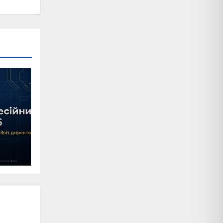
Публікація
EdUP Ukraine –
змагання та
підтримка
Публікація IFD
Ukraine –
враження та
досвід
Публікація IFD
Ukraine –
освітній захід
Публікація
EdUP Ukraine –
підтримка